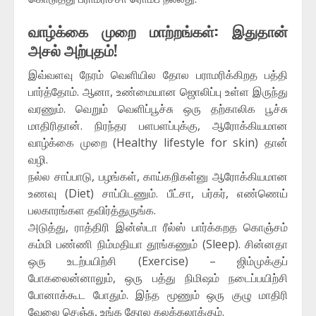
வாழ்க்கை முறை மாற்றங்கள்: இதுதான்
அசல் அற்புதம்!
இவ்வளவு நேரம் வெளியில தோல பராமரிக்கிறத பத்தி
பார்த்தோம். ஆனா, உண்மையான ஜொலிப்பு உள்ள இருந்து
வரணும். வெறும் வெளிப்பூச்சு ஒரு தற்காலிக பூச்சு
மாதிரிதான். நிரந்தர பளபளப்புக்கு, ஆரோக்கியமான
வாழ்க்கை முறை (Healthy lifestyle for skin) தான்
வழி.
நல்ல சாப்பாடு, பழங்கள், காய்கறிகள்னு ஆரோக்கியமான
உணவு (Diet) சாப்பிடணும். பீட்சா, பர்கர், எண்ணெய்
பலகாரங்கள தவிர்த்துருங்க.
அடுத்து, ராத்திரி இன்ஸ்டா ரீல்ஸ் பார்க்கறத கொஞ்சம்
கம்மி பண்ணி நிம்மதியா தூங்கணும் (Sleep). சின்னதா
ஒரு உடற்பயிற்சி (Exercise) – ஜிம்முக்குப்
போகலைன்னாலும், ஒரு பத்து நிமிஷம் நடைப்பயிற்சி
போனாக்கூட போதும். இந்த மூணும் ஒரு குழு மாதிரி
வேலை செஞ்சு, உங்க தோல கலக்கலாக்கும்.