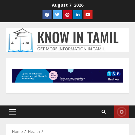
Skip
August 7, 2026
to
Facebook
Twitter
Pinterest
LinkedIn
Youtube
content
Primary
Menu
Home
Health