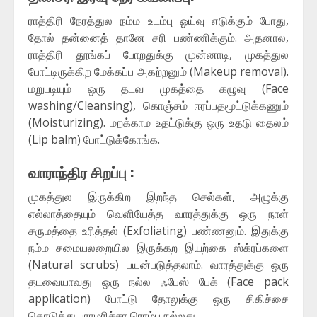
ராத்திரி நேரத்துல நம்ம உடம்பு ஓய்வு எடுக்கும் போது,
தோல் தன்னைத் தானே சரி பண்ணிக்கும். அதனால,
ராத்திரி தூங்கப் போறதுக்கு முன்னாடி, முகத்துல
போட்டிருக்கிற மேக்கப்ப அகற்றனும் (Makeup removal).
மறுபடியும் ஒரு தடவ முகத்தை கழுவு (Face
washing/Cleansing), கொஞ்சம் ஈரப்பதமூட்டுக்கணும்
(Moisturizing). மறக்காம உதட்டுக்கு ஒரு உதடு தைலம்
(Lip balm) போட்டுக்கோங்க.
வாராந்திர சிறப்பு :
முகத்துல இருக்கிற இறந்த செல்கள், அழுக்கு
எல்லாத்தையும் வெளியேத்த வாரத்துக்கு ஒரு நாள்
சருமத்தை உரித்தல் (Exfoliating) பண்ணனும். இதுக்கு
நம்ம சமையலறையில இருக்கற இயற்கை ஸ்க்ரப்களை
(Natural scrubs) பயன்படுத்தலாம். வாரத்துக்கு ஒரு
தடவையாவது ஒரு நல்ல ஃபேஸ் பேக் (Face pack
application) போட்டு தோலுக்கு ஒரு சிகிச்சை
கொடுத்து பராமரிச்சா ரொம்ப நல்லது.