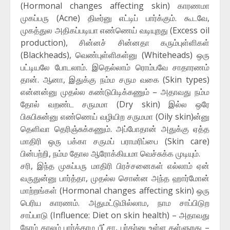
(Hormonal changes affecting skin) காரணமா
முகப்பரு (Acne) திடீர்னு எட்டிப் பார்க்கும். கூடவே,
முகத்துல அதிகப்படியா எண்ணெய் வடியுறது (Excess oil
production), சின்னச் சின்னதா கரும்புள்ளிகள்
(Blackheads), வெண்புள்ளிகள்னு (Whiteheads) ஒரு
பட்டியலே போடலாம். இதெல்லாம் ரொம்பவே சாதாரணம்
தான். ஆனா, இதுக்கு நம்ம சரும வகை (Skin types)
என்னன்னு முதல்ல கண்டுபிடிக்கணும் – அதாவது நம்ம
தோல் வறண்ட சருமமா (Dry skin) இல்ல ஒரே
பிசுபிசுன்னு எண்ணெய் வழியிற சருமமா (Oily skin)ன்னு
தெளிவா தெரிஞ்சுக்கணும். அப்போதான் அதுக்கு ஏத்த
மாதிரி ஒரு பக்கா சருமப் பராமரிப்பை (Skin care)
பின்பற்றி, நம்ம தோல ஆரோக்கியமா வெச்சுக்க முடியும்.
சரி, இந்த முகப்பரு மாதிரி பிரச்சனைகள் எல்லாம் ஏன்
வருதுன்னு பார்த்தா, முதல்ல சொன்ன அந்த ஹார்மோன்
மாற்றங்கள் (Hormonal changes affecting skin) ஒரு
பெரிய காரணம். அதுமட்டுமில்லாம, நாம சாப்பிடுற
சாப்பாடு (Influence: Diet on skin health) – அதாவது
நேரம் காலம் பார்க்காம பீட்சா, பர்கர்னு உள்ள தள்ளுறது –