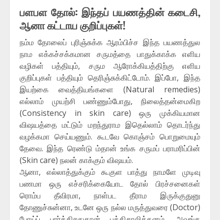
பளபள தோல்: இந்தப் பயணத்தின் கடைசி,
ஆனா கட்டாய குறிப்புகள்!
நம்ம தோலைப் புரிஞ்சுக்க ஆரம்பிச்ச இந்த பயணத்துல
நாம எக்கச்சக்கமான சருமத்தை பாதுக்காக்க எளிய
வழிகள் பத்தியும், சரும ஆரோக்கியத்திற்கு எளிய
குறிப்புகள் பத்தியும் தெரிஞ்சுக்கிட்டோம். இப்போ, இந்த
இயற்கை வைத்தியங்களை (Natural remedies)
எல்லாம் முயற்சி பண்ணும்போது, நிலைத்தன்மைகிற
(Consistency in skin care) ஒரு முக்கியமான
விஷயத்தை மட்டும் மறந்துராம இதெல்லாம் தொடர்ந்து
வழக்கமா செய்யணும். கூடவே கொஞ்சம் பொறுமையும்
தேவை. இந்த ரெண்டு ம்தான் உங்க சருமப் பராமரிப்பின்
(Skin care) நலன் காக்கும் விஷயம்.
ஆனா, எல்லாத்துக்கும் கூகுள பாத்து நாமளே முடிவு
பணமா ஒரு எச்சரிக்கையோட தோல் பிரச்சனைகள்
ரொம்ப தீவிரமா, நாள்பட தீராம இருக்குதுனு
தோணுச்சுன்னா, உடனே ஒரு நல்ல மருத்துவரை (Doctor)
போய்ப் பார்க்கிறதுதான் புத்திசாலித்தனம். அவங்க