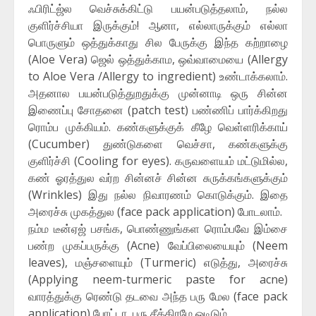
ஃபிரிட்ஜ்ல வெச்சுக்கிட்டு பயன்படுத்தலாம், நல்ல
குளிர்ச்சியா இருக்கும்! ஆனா, எல்லாருக்கும் எல்லா
பொருளும் ஒத்துக்காது சில பேருக்கு இந்த கற்றாழை
(Aloe Vera) ஜெல் ஒத்துக்காம, ஒவ்வாமையை (Allergy
to Aloe Vera /Allergy to ingredient) உண்டாக்கலாம்.
அதனால பயன்படுத்துறதுக்கு முன்னாடி ஒரு சின்ன
இணைப்பு சோதனை (patch test) பண்ணிப் பார்க்கிறது
ரொம்ப முக்கியம். கண்களுக்குக் கீழே வெள்ளரிக்காய்
(Cucumber) துண்டுகளை வெச்சா, கண்களுக்கு
குளிர்ச்சி (Cooling for eyes). கருவளையம் மட்டுமில்ல,
கண் ஓரத்துல வர்ற சின்னச் சின்ன சுருக்கங்களுக்கும்
(Wrinkles) இது நல்ல நிவாரணம் கொடுக்கும். இதை
அரைச்சு முகத்துல (face pack application) போடலாம்.
நம்ம டீன்ஏஜ் பசங்க, பொண்ணுங்கள ரொம்பவே இம்சை
பண்ற முகப்பருக்கு (Acne) வேப்பிலையையும் (Neem
leaves), மஞ்சளையும் (Turmeric) எடுத்து, அரைச்சு
(Applying neem-turmeric paste for acne)
வாரத்துக்கு ரெண்டு தடவை அந்த பரு மேல (face pack
application) போட்டா, பரு சீக்கிரமே ஓடிடும்.