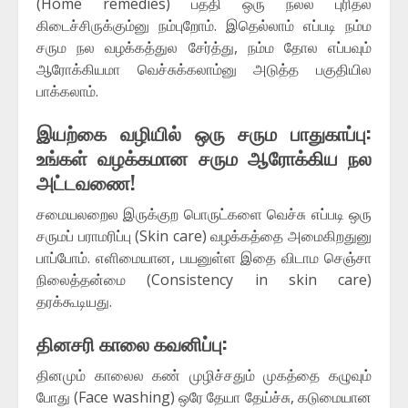
(Home remedies) பத்தி ஒரு நல்ல புரிதல்
கிடைச்சிருக்கும்னு நம்புறோம். இதெல்லாம் எப்படி நம்ம
சரும நல வழக்கத்துல சேர்த்து, நம்ம தோல எப்பவும்
ஆரோக்கியமா வெச்சுக்கலாம்னு அடுத்த பகுதியில
பாக்கலாம்.
இயற்கை வழியில் ஒரு சரும பாதுகாப்பு:
உங்கள் வழக்கமான சரும ஆரோக்கிய நல
அட்டவணை!
சமையலறைல இருக்குற பொருட்களை வெச்சு எப்படி ஒரு
சருமப் பராமரிப்பு (Skin care) வழக்கத்தை அமைகிறதுனு
பாப்போம். எளிமையான, பயனுள்ள இதை விடாம செஞ்சா
நிலைத்தன்மை (Consistency in skin care)
தரக்கூடியது.
தினசரி காலை கவனிப்பு:
தினமும் காலைல கண் முழிச்சதும் முகத்தை கழுவும்
போது (Face washing) ஒரே தேயா தேய்ச்சு, கடுமையான