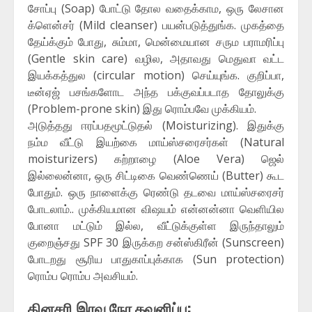
சோப்பு (Soap) போட்டு தோல வதைக்காம, ஒரு லேசான
க்ளென்சர் (Mild cleanser) பயன்படுத்துங்க. முகத்தை
தேய்க்கும் போது, சும்மா, மென்மையான சரும பராமரிப்பு
(Gentle skin care) வழில, அதாவது மெதுவா வட்ட
இயக்கத்துல (circular motion) செய்யுங்க. குறிப்பா,
டீன்ஏஜ் பசங்களோட அந்த பக்குவப்படாத தோலுக்கு
(Problem-prone skin) இது ரொம்பவே முக்கியம்.
அடுத்தது ஈரப்பதமூட்டுதல் (Moisturizing). இதுக்கு
நம்ம வீட்டு இயற்கை மாய்ஸ்சரைசர்கள் (Natural
moisturizers) கற்றாழை (Aloe Vera) ஜெல்
இல்லைன்னா, ஒரு சிட்டிகை வெண்ணெய் (Butter) கூட
போதும். ஒரு நாளைக்கு ரெண்டு தடவை மாய்ஸ்சரைசர்
போடலாம்.. முக்கியமான விஷயம் என்னன்னா வெளியில
போனா மட்டும் இல்ல, வீட்டுக்குள்ள இருந்தாலும்
குறைஞ்சது SPF 30 இருக்கற சன்ஸ்கிரீன் (Sunscreen)
போடறது சூரிய பாதுகாப்புக்காக (Sun protection)
ரொம்ப ரொம்ப அவசியம்.
தினசரி இரவு நேர கவனிப்பு: