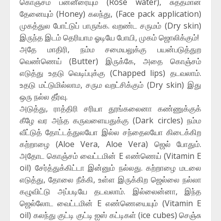
கொஞ்சம் பன்னீரையும் (Rose water), சுத்தமான
தேனையும் (Honey) கலந்து, (Face pack application)
முகத்துல போட்டுப் பாருங்க. வறண்ட சருமம் (Dry skin)
இருந்த இடம் தெரியாம ஓடியே போயி, முகம் ஜொலிக்கும்!
அதே மாதிரி, நம்ம சமையலுக்கு பயன்படுத்துற
வெண்ணெய் (Butter) இருக்கே, அதை கொஞ்சம்
எடுத்து உதடு வெடிப்புக்கு (Chapped lips) தடவலாம்.
உதடு மட்டுமில்லாம, சரும வறட்சிக்கும் (Dry skin) இது
ஒரு நல்ல தீர்வு.
அடுத்து, ராத்திரி சரியா தூங்கலைனா கண்ணுக்குக்
கீழே வர அந்த கருவளையதுக்கு (Dark circles) நம்ம
வீட்டுத் தோட்டத்துலயோ இல்ல சந்தைலயோ கிடைக்கிற
கற்றாழை (Aloe Vera, Aloe Vera) ஜெல் போதும்.
அதோட கொஞ்சம் வைட்டமின் E எண்ணெய் (Vitamin E
oil) சேர்த்துக்கிட்டா இன்னும் நல்லது. கற்றாழை மடலை
எடுத்து, தோலை நீக்கி, உள்ள இருக்கிற ஜெல்லை நல்லா
கழுவிட்டு அப்படியே தடவலாம். இல்லைன்னா, இந்த
ஜெல்லோட வைட்டமின் E எண்ணெயையும் (Vitamin E
oil) கலந்து குட்டி குட்டி ஐஸ் கட்டிகள் (ice cubes) செஞ்சு