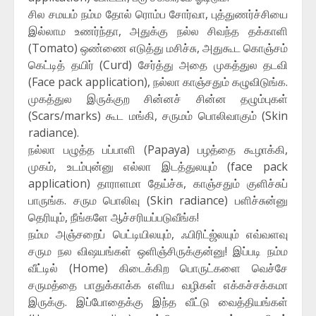
சில சமயம் நம்ம தோல் ரொம்ப சோர்வா, புத்துணர்ச்சியை
இல்லாம உணர்ந்தா, அதுக்கு நல்ல சிவந்த தக்காளி
(Tomato) ஒண்ணை எடுத்து மசிச்சு, அதுகூட கொஞ்சம்
கெட்டித் தயிர் (Curd) சேர்த்து அதை முகத்துல தடவி
(Face pack application), நல்லா காஞ்சதும் கழுவிடுங்க.
முகத்துல இருக்குற சின்னச் சின்ன தழும்புகள்
(Scars/marks) கூட மங்கி, சருமம் பொலிவாகும் (Skin
radiance).
நல்லா பழுத்த பப்பாளி (Papaya) பழத்தை கூழாக்கி,
முகம், உடம்புன்னு எல்லா இடத்துலயும் (face pack
application) தாராளமா தேய்ச்சு, காஞ்சதும் குளிச்சுப்
பாருங்க. சரும பொலிவு (Skin radiance) பளிச்சுன்னு
தெரியும், நீங்களே ஆச்சரியப்படுவீங்க!
நம்ம அஞ்சறைப் பெட்டியிலயும், ஃபிரிட்ஜ்லயும் எவ்வளவு
சரும நல விஷயங்கள் ஒளிஞ்சிருக்குன்னு! இப்படி நம்ம
வீட்டில் (Home) கிடைக்கிற பொருட்களை வெச்சே
சருமத்தை பாதுக்காக்க எளிய வழிகள் எக்கச்சக்கமா
இருக்கு. இப்போதைக்கு இந்த வீட்டு வைத்தியங்கள்