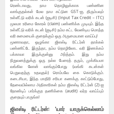
ரெண்டாவது, நாம தொழிலுக்காக பண்ணின
வாங்குதல்கள் மேல நாம கட்டுன GST-ஐ, திரும்பவும்
உள்ளீட்டு வரிக் கடன் (ஐடிசி) (Input Tax Credit – ITC)
மூலமா உரிமை கோரல் (claim) பண்ணிக்க முடியும். இந்த
உள்ளீட்டு வரிக் கடன் (ஐடிசி) நம்ம கட்ட வேண்டிய மொத்த
வரி சுமையைக் குறைக்கும் ஒரு அருமையான வாய்ப்பு!
மூணாவதா, ஒழுங்கா ஜிஎஸ்டி ரிட்டர்ன் தாக்கல்
பண்ணிட்டே இருந்தா, நம்ம தொழிலோட வரி இணக்கம்
பக்காவா இருக்குன்னு அர்த்தம். இது நம்ம
நிறுவனத்துக்கு ஒரு நல்ல பேரைத் தரும், முக்கியமா
வங்கில லோன் வாங்கும்போது (வங்கி கடன்கள்
பெறுவதற்கு உதவுதல்) ரொம்பவே கை கொடுக்கும்.
கடைசியா, இந்த மாதிரி சரியா கணக்கு காட்டும்போது,
தேவையில்லாம அதிகாரிகள் நம்ம ஜிஎஸ்டி ரிட்டர்ன் (2)-ஐ
நோண்டிப் பார்க்குற தணிக்கை (audit) வர்ற வாய்ப்பும்
குறையும் பாருங்க!
ஜிஎஸ்டி ரிட்டர்ன்: ‘யார் யாருக்கெல்லாம்