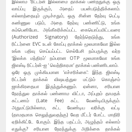
இல்லாம ‘ரிட்டர்ன் இல்லாமை தாக்கல் பண்றதுக்கு ஒரு
வாய்ப்பு இருக்கும், அதைப் பயன்படுத்திக்கலாம்.
எல்லாத்தையும் முடிச்சதும், ஒரு சின்ன தேர்வு பெட்டி
கண்ணுல படும், அதை தேர்வு பண்ணிட்டு, உங்க
கம்பெனியோட அங்கீகரிக்கப்பட்ட கையொப்பமிட்டவரை
(Authorized Signatory) தேர்ந்தெடுத்து, உங்க
ரிட்டர்னை EVC உடன் கோப்பு தாக்கல் மூலமாகவோ இல்ல
உங்க பதிவு செய்யப்பட்ட செல்பேசி நம்பருக்கு வர்ற
‘இலக்க மந்திரம்’ நம்பரான OTP மூலமாகவோ உங்க
ஜிஎஸ்டி ரிட்டர்ன்-ஐ ‘ வெற்றிகரமா’ தாக்கல் பண்ணிடலாம்.
ஒரே ஒரு முக்கியமான ‘எச்சரிக்கை’: இந்த ஜிஎஸ்டி
ரிட்டர்ன் தாக்கல் விஷயத்துல மட்டும் கொஞ்சம்
ஜாக்கிரதையா இருந்துக்கணும். ஏன்னா, சரியான
நேரத்துல தாக்கல் பண்ணாம விட்டா, அப்புறம் தாமதக்
கட்டணம் (Late Fee) கட்ட வேண்டியிருக்கும்.
அதுமட்டுமில்லாம, கட்ட வேண்டிய வரிக்கு வட்டி
(தாமதமாக செலுத்துவதற்கு) வேற மீட்டர் போட்ட மாதிரி
ஏறிக்கிட்டே போகும். இந்த பதட்டம், அழுத்தம் எல்லாம்
எதுக்கு? சரியான நேரத்துக்கு அறிக்கை தாக்கல்