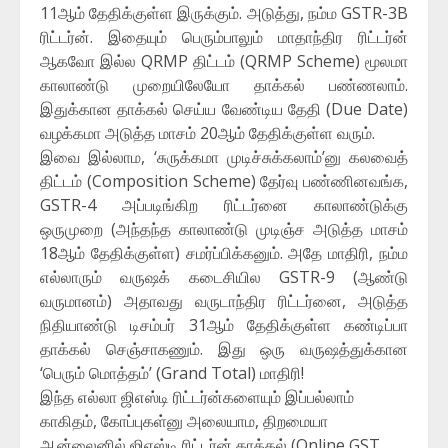
11ஆம் தேதிக்குள்ள இருக்கும். அடுத்து, நம்ம GSTR-3B
ரிட்டர்ன். இதையும் பெரும்பாலும் மாதாந்திர ரிட்டர்ன்
ஆகவோ இல்ல QRMP திட்டம் (QRMP Scheme) மூலமா
காலாண்டு முறையிலேயோ தாக்கல் பண்ணலாம்.
இதுக்கான தாக்கல் செய்ய வேண்டிய தேதி (Due Date)
வழக்கமா அடுத்த மாசம் 20ஆம் தேதிக்குள்ள வரும்.
இவை இல்லாம, ‘சுருக்கமா முடிச்சுக்கலாம்’னு கலவைத்
திட்டம் (Composition Scheme) தேர்வு பண்ணினவங்க,
GSTR-4 அப்படிங்கிற ரிட்டர்னை காலாண்டுக்கு
ஒருமுறை (அந்தந்த காலாண்டு முடிஞ்ச அடுத்த மாசம்
18ஆம் தேதிக்குள்ள) சமர்ப்பிக்கனும். அதே மாதிரி, நம்ம
எல்லாரும் வருஷக் கடைசியில GSTR-9 (ஆண்டு
வருமானம்) அதாவது வருடாந்திர ரிட்டர்னை, அடுத்த
நிதியாண்டு டிசம்பர் 31ஆம் தேதிக்குள்ள கண்டிப்பா
தாக்கல் செஞ்சாகணும். இது ஒரு வருஷத்துக்கான
‘பெரும் மொத்தம்’ (Grand Total) மாதிரி!
இந்த எல்லா ஜிஎஸ்டி ரிட்டர்ன்களையும் இப்பல்லாம்
காகிதம், கோப்புகள்னு அலையாம, திறமையா
ஆன்லைனில் ஜிஎஸ்டி ரிட்டர்ன் தாக்கல் (Online GST