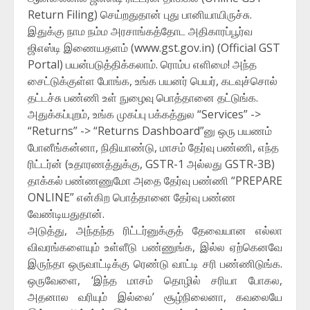
Return Filing) செய்றதுதான் புது பானியாயிருச்சு.
இதுக்கு நாம நம்ம அரசாங்கத்தோட அதிகாரப்பூர்வ
ஜிஎஸ்டி இணையதளம் (www.gst.gov.in) (Official GST
Portal) பயன்படுத்திக்கலாம். ரொம்ப எளிமை! அந்த
சைட்டுக்குள்ள போங்க, உங்க பயனர் பெயர், கடவுச்சொல்
தட்டச்சு பண்ணி உள் நுழைவு பொத்தானை தட்டுங்க.
அதுக்கப்புறம், உங்க முகப்பு பக்கத்துல “Services” ->
“Returns” -> “Returns Dashboard”னு ஒரு பயணம்
போனீங்கன்னா, நிதியாண்டு, மாசம் தேர்வு பண்ணி, எந்த
ரிட்டர்ன் (உதாரணத்துக்கு, GSTR-1 அல்லது GSTR-3B)
தாக்கல் பண்ணணுமோ அதை தேர்வு பண்ணி “PREPARE
ONLINE” என்கிற பொத்தானை தேர்வு பண்ண
வேண்டியதுதான்.
அடுத்து, அந்தந்த ரிட்டர்னுக்குத் தேவையான எல்லா
விவரங்களையும் உள்ளீடு பண்ணுங்க, இல்ல ஏற்கெனவே
இருந்தா ஒருவாட்டிக்கு ரெண்டு வாட்டி சரி பண்ணிடுங்க.
ஒருவேளை, ‘இந்த மாசம் தொழில் சரியா போகல,
அதனால வரியும் இல்லை’ சூழ்நிலைனா, கவலையே