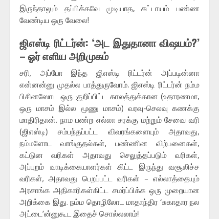
இருந்தாலும் தப்பிக்கவே முடியாத, கட்டாயம் பண்ண
வேண்டிய ஒரு வேலை!
ஜிஎஸ்டி ரிட்டர்ன்: ‘அட இதுதானா விஷயம்?’
– ஓர் எளிய அறிமுகம்
சரி, அப்போ இந்த ஜிஎஸ்டி ரிட்டர்ன் அப்படின்னா
என்னன்னு முதல்ல பாத்துருவோம். ஜிஎஸ்டி ரிட்டர்ன் நம்ம
பிசினஸோட ஒரு குறிப்பிட்ட காலத்துக்கான (உதாரணமா,
ஒரு மாசம் இல்ல மூணு மாசம்) வரவு-செலவு கணக்கு
மாதிரிதான். நாம பண்ற எல்லா சரக்கு மற்றும் சேவை வரி
(ஜிஎஸ்டி) சம்பந்தப்பட்ட விவரங்களையும் அதாவது,
நம்மளோட வாங்குதல்கள், பண்ணின விற்பனைகள்,
கட்டுன வரிகள் அதாவது செலுத்தப்படும் வரிகள்,
அப்புறம் வாடிக்கையாளர்கள் கிட்ட இருந்து வசூலிச்ச
வரிகள், அதாவது பெறப்பட்ட வரிகள் – எல்லாத்தையும்
அரசாங்க அதிகாரிகள்கிட்ட சமர்ப்பிக்க ஒரு முறையான
அறிக்கை இது. நம்ம தொழிலோட மாதாந்திர ‘சுகாதார நல
அட்டை’ன்னுகூட இதைச் சொல்லலாம்!