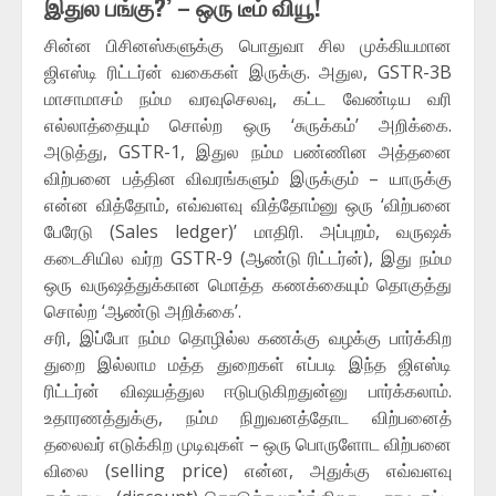
இதுல பங்கு?’ – ஒரு டீம் வியூ!
சின்ன பிசினஸ்களுக்கு பொதுவா சில முக்கியமான
ஜிஎஸ்டி ரிட்டர்ன் வகைகள் இருக்கு. அதுல, GSTR-3B
மாசாமாசம் நம்ம வரவுசெலவு, கட்ட வேண்டிய வரி
எல்லாத்தையும் சொல்ற ஒரு ‘சுருக்கம்’ அறிக்கை.
அடுத்து, GSTR-1, இதுல நம்ம பண்ணின அத்தனை
விற்பனை பத்தின விவரங்களும் இருக்கும் – யாருக்கு
என்ன வித்தோம், எவ்வளவு வித்தோம்னு ஒரு ‘விற்பனை
பேரேடு (Sales ledger)’ மாதிரி. அப்புறம், வருஷக்
கடைசியில வர்ற GSTR-9 (ஆண்டு ரிட்டர்ன்), இது நம்ம
ஒரு வருஷத்துக்கான மொத்த கணக்கையும் தொகுத்து
சொல்ற ‘ஆண்டு அறிக்கை’.
சரி, இப்போ நம்ம தொழில்ல கணக்கு வழக்கு பார்க்கிற
துறை இல்லாம மத்த துறைகள் எப்படி இந்த ஜிஎஸ்டி
ரிட்டர்ன் விஷயத்துல ஈடுபடுகிறதுன்னு பார்க்கலாம்.
உதாரணத்துக்கு, நம்ம நிறுவனத்தோட விற்பனைத்
தலைவர் எடுக்கிற முடிவுகள் – ஒரு பொருளோட விற்பனை
விலை (selling price) என்ன, அதுக்கு எவ்வளவு