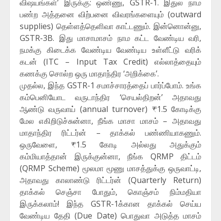
விஷயங்கள்’ இருக்கு: ஒண்ணு, GSTR-1. இதுல நாம
பண்ற அத்தனை விற்பனை விவரங்களையும் (outward
supplies) தெள்ளத்தெளிவா காட்டணும். இன்னொன்னு,
GSTR-3B. இது மாசாமாசம் நாம கட்ட வேண்டிய வரி,
நமக்கு கிடைக்க வேண்டிய வேண்டிய உள்ளீட்டு வரிக்
கடன் (ITC – Input Tax Credit) எல்லாத்தையும்
கணக்கு சொல்ற ஒரு மாதாந்திர ‘அறிக்கை’.
முதல்ல, இந்த GSTR-1 சமாச்சாரத்தைப் பார்ப்போம். உங்க
கம்பெனியோட வருடாந்திர ‘செயல்திறன்’ அதாவது
ஆண்டு வருவாய் (annual turnover) ₹1.5 கோடிக்கு
மேல எகிறிடுச்சுன்னா, நீங்க மாசா மாசம் – அதாவது
மாதாந்திர ரிட்டர்ன் – தாக்கல் பண்ணியாகணும்.
ஒருவேளை, ₹1.5 கோடி அல்லது அதுக்கும்
கம்மியாத்தான் இருக்குன்னா, நீங்க QRMP திட்டம்
(QRMP Scheme) மூலமா மூணு மாசத்துக்கு ஒருவாட்டி,
அதாவது காலாண்டு ரிட்டர்ன் (Quarterly Return)
தாக்கல் செஞ்சா போதும், கொஞ்சம் நிம்மதியா
இருக்கலாம்! இந்த GSTR-1க்கான தாக்கல் செய்ய
வேண்டிய தேதி (Due Date) பொதுவா அடுத்த மாசம்