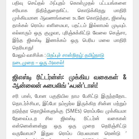
பதிவு செய்தல் அப்புறம் கொள்முதல் பட்டயங்களை
சரியாக நிதித்துறைகிட்ட கொடுக்கிறது மாதிரி
முக்கியமான ஆவணங்களை உடனே கொடுத்தா, ஜிஎஸ்டி
தாக்கல் ரொம்ப எளிமையா, பதட்டம் இல்லாமல் முடியும்.
எல்லாரும் ஒரு குழுவா, புரிஞ்சுக்கிட்டு வேலை செஞ்சா,
இந்த ஜிஎஸ்டி இணக்கம் ஒரு பெரிய மலை மாதிரி
தெரியாது!
மேலும் வாசிக்க :
பிறப்புச் சான்றிதழ்: தமிழ்நாடு
நடைமுறை – ஒரு அலசல்!
ஜிஎஸ்டி ரிட்டர்ன்ஸ்: முக்கிய வகைகள் &
ஆன்லைன் ஃபைலிங் ‘ஃபன்’டாஸ்!
சரி பாஸ், போன பகுதியில நாம பேசிட்டு இருந்ததோட
தொடர்ச்சியா, இப்போ நம்மூர்ல இருக்கிற சின்ன மற்றும்
நடுத்தர தொழில்களுக்கு (SMEs) ரொம்பவே முக்கியமா
தேவைப்படற சில ஜிஎஸ்டி ரிட்டர்ன் வகைகள்
என்னென்னன்னு ஒரு ஒரு முறை தெரிஞ்சிட்டு
வருவோமா? இதுல ரொம்ப பிரபலமான ரெண்டு ‘