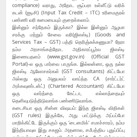
compliance) வராது, அதோட சூப்பரா உள்ளீட்டு வரிக்
கடன் (ஐடிசி) (Input Tax Credit – ITC) உரிமைகுரல்
பண்ணி வரி சுமையையும் குறைக்கலாம்.
இன்னும் சந்தேகம் இருக்கா? இல்ல இன்னும் ஆழமா
சரக்கு மற்றும் சேவை வரி(ஜிஎஸ்டி) (Goods and
Services Tax – GST) பத்தி தெரிஞ்சுக்கணுமா? நேரா
நம்ம அரசாங்கத்தோட அதிகாரப்பூர்வ ஜிஎஸ்டி
இணையதளம் (www.gst.gov.in) (Official GST
Portal)-ல ஒரு பார்வை பாருங்க. இல்லன்னா, ஒரு நல்ல
ஜிஎஸ்டி ஆலோசகர்கள் (GST consultants) கிட்டயோ
அல்லது ஒரு அனுபவம் வாய்ந்த CA (சார்ட்டர்ட்
அக்கவுண்டன்ட்) (Chartered Accountant) கிட்டயோ
ஒரு வார்த்தை கேட்டா, எல்லாத்தையும்
தெளிவுபடுத்திடுவாங்க பண்ணிடுவாங்க.
கடைசியா ஒரு சின்ன விஷயம்: இந்த ஜிஎஸ்டி விதிகள்
(GST rules) இருக்கே, அது பாட்டுக்கு அப்பப்போ
மாறிக்கிட்டே இருக்கும் ஒரு ‘டைனமிக்’ சமாச்சாரம், நம்ம
இந்தியாவுல இது சகஜம். அதனால, சமீபத்திய புதுப்பிப்பு