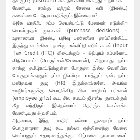
தள்ளுபடி (discount) கொடுக்கலாம்ங்கிறது – நாம கட்ட
வேண்டிய சரக்கு மற்றும் சேவை வரி (ஜிஎஸ்டி)
கணக்கையே நேரா பாதிக்கும், இல்லையா?
அதே மாதிரி, நம்ம செயல்பாட்டு மேலாளர் எடுக்கிற
கொள்முதல் முடிவுகள் (purchase decisions) –
உதாரணமா, ஜிஎஸ்டி பதிவு பண்ணின தரப்பினர்கிட்ட
இருந்து வாங்கினா நமக்கு உள்ளீட்டு வரிக் கடன் (Input
Tax Credit (ITC)) கிடைக்கும் – அப்புறம் நம்மளோட
விநியோகம் (பொருட்கள்/சேவைகள்), அதாவது நம்ம
சரக்கு தமிழ்நாட்டுக்குள்ள போகுதா இல்ல வெளியில
போகுதாங்கறதும் நம்ம ஜிஎஸ்டிய மாத்தும். ஏன், நம்ம
மனிதவள குழு (HR) இருக்காங்களே, அவங்க
ஊழியர்களுக்கு கொடுக்கிற சில ஊழியர் பரிசுகள்
(employee gifts) கூட சில சமயம் ஜிஎஸ்டி குடைக்குக்
கீழ வந்திரும். இதெல்லாம் தெரிஞ்சு வெச்சுக்க
வேண்டியது அவசியம்.
அதனால, இந்த மாதிரி எல்லா துறையும் நம்ம
பொருளாதார குழு கூட நல்லா ஒத்திசைந்து வேலை
செய்யணும். உதாரணத்துக்கு, விற்பனை நாளடைவைப்