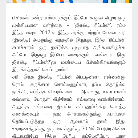
பிசினஸ் பண்ற எல்லாருக்கும் இப்போ காதுல விழற ஒரு
முக்கியமான வார்த்தை – ‘ஜிஎஸ்டி ரிட்டர்ன்’. நம்ம
இந்தியாவுல 2017-ல இந்த சரக்கு மற்றும் சேவை வரி
(ஜிஎஸ்டி) அமலுக்கு வந்ததில் இருந்து, இந்த ‘ரிட்டர்ன்’
சமாச்சாரம் ஒரு தவிர்க்க முடியாத அங்கமாகிடுச்சு.
அப்போ இருந்து இப்போ வரைக்கும், ‘என்னடா இது
ஜிஎஸ்டி ரிட்டர்ன்?’னு மண்டைய பிச்சுக்கிறவங்களும்
இருக்கத்தான் செய்யறாங்க!
சரி, இந்த ஜிஎஸ்டி ரிட்டர்ன் அப்படின்னா என்னன்னு
ரொம்ப சுருக்கமா சொல்லணும்னா, நம்ம தொழில்ல
நடக்கிற வர்த்தக விவரங்களை – அதாவது, மாசா மாசம்
எவ்வளவு பொருள் வித்தோம், எவ்வளவு வாங்கினோம்,
அதுக்கு எவ்வளவு ஜிஎஸ்டி கட்டணும்ங்கிற மொத்த
கணக்கையும் – நாம அரசாங்கத்துக்கு ஃபார்மலா
தெரியப்படுத்தற ஒரு ஆவணம் தான் இது.
உதாரணத்துக்கு, ஒரு மாசத்துக்கு 70 பில் போடுற சின்ன
வியாபாரியோ இல்ல பெரிய கம்பெனியோ, யாரா