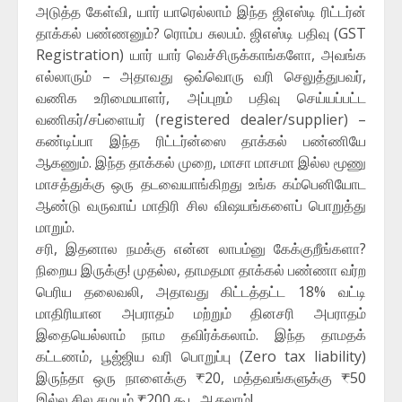
அடுத்த கேள்வி, யார் யாரெல்லாம் இந்த ஜிஎஸ்டி ரிட்டர்ன்
தாக்கல் பண்ணனும்? ரொம்ப சுலபம். ஜிஎஸ்டி பதிவு (GST
Registration) யார் யார் வெச்சிருக்காங்களோ, அவங்க
எல்லாரும் – அதாவது ஒவ்வொரு வரி செலுத்துபவர்,
வணிக உரிமையாளர், அப்புறம் பதிவு செய்யப்பட்ட
வணிகர்/சப்ளையர் (registered dealer/supplier) –
கண்டிப்பா இந்த ரிட்டர்ன்ஸை தாக்கல் பண்ணியே
ஆகணும். இந்த தாக்கல் முறை, மாசா மாசமா இல்ல மூணு
மாசத்துக்கு ஒரு தடவையாங்கிறது உங்க கம்பெனியோட
ஆண்டு வருவாய் மாதிரி சில விஷயங்களைப் பொறுத்து
மாறும்.
சரி, இதனால நமக்கு என்ன லாபம்னு கேக்குறீங்களா?
நிறைய இருக்கு! முதல்ல, தாமதமா தாக்கல் பண்ணா வர்ற
பெரிய தலைவலி, அதாவது கிட்டத்தட்ட 18% வட்டி
மாதிரியான அபராதம் மற்றும் தினசரி அபராதம்
இதையெல்லாம் நாம தவிர்க்கலாம். இந்த தாமதக்
கட்டணம், பூஜ்ஜிய வரி பொறுப்பு (Zero tax liability)
இருந்தா ஒரு நாளைக்கு ₹20, மத்தவங்களுக்கு ₹50
இல்ல சில சமயம் ₹200 கூட ஆகலாம்!